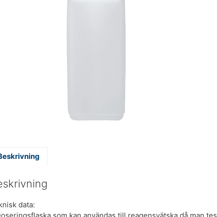
Beskrivning
eskrivning
knisk data:
Doseringsflaska som kan användas till reagensvätska då man tes