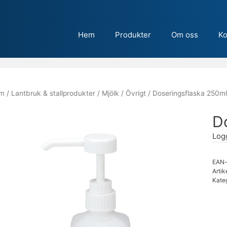
Hem
Produkter
Om oss
Ko
m
/
Lantbruk & stallprodukter
/
Mjölk
/
Övrigt
/ Doseringsflaska 250ml
D
Logg
EAN-
Artik
Kate