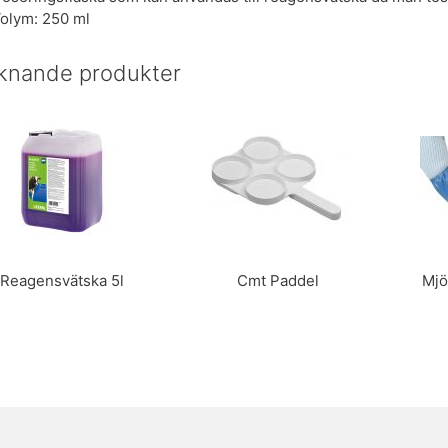
Volym: 250 ml
iknande produkter
Reagensvätska 5l
Cmt Paddel
Mjö