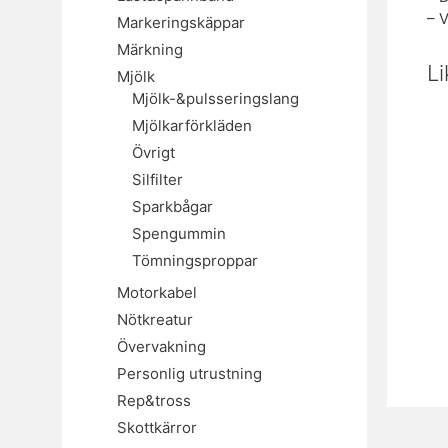
– 
Markeringskäppar
Märkning
L
Mjölk
Mjölk-&pulsseringslang
Mjölkarförkläden
Övrigt
Silfilter
Sparkbågar
Spengummin
Tömningsproppar
Motorkabel
Nötkreatur
Övervakning
Personlig utrustning
Rep&tross
Skottkärror