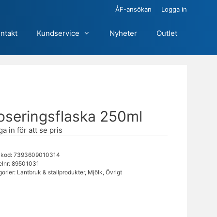
ÅF-ansökan
Logga in
ntakt
Kundservice
Nyheter
Outlet
oseringsflaska 250ml
a in för att se pris
kod: 7393609010314
elnr:
89501031
gorier:
Lantbruk & stallprodukter
,
Mjölk
,
Övrigt