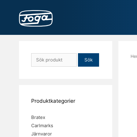
Hoppa
till
innehåll
Sök
He
efter:
Produktkategorier
Bratex
Carlmarks
Järnvaror