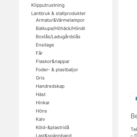
Klipputrustning
Lantbruk & stallprodukter
Armatur&Värmelampor
Balkupa/Höhäck/Hönät
Boxlås/Ladugårdslås
Ensilage
Får
Flaskor&nappar
Foder- & plastbaljor
Gris
Handredskap
Häst
Hinkar
Höns
B
Kalv
Köld-&plastridå
Te
Last&spännband
– 