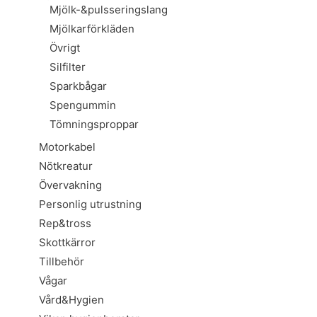
Mjölk-&pulsseringslang
Mjölkarförkläden
Övrigt
Silfilter
Sparkbågar
Spengummin
Tömningsproppar
Motorkabel
Nötkreatur
Övervakning
Personlig utrustning
Rep&tross
Skottkärror
Tillbehör
Vågar
Vård&Hygien