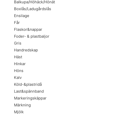
Balkupa/Höhäck/Hönät
Boxlås/Ladugårdslås
Ensilage
Får
Flaskor&nappar
Foder- & plastbaljor
Gris
Handredskap
Häst
Hinkar
Höns
Kalv
Köld-&plastridå
Last&spännband
Markeringskäppar
Märkning
Mjölk