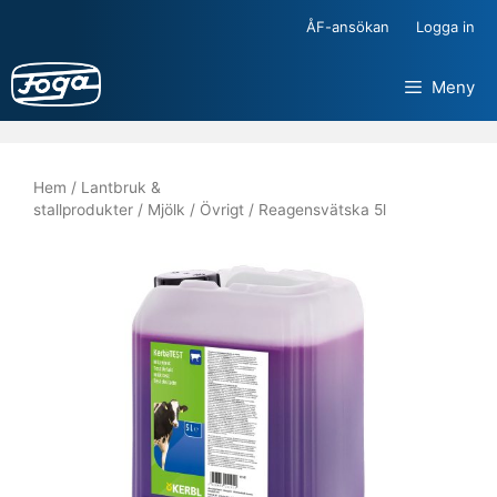
Hoppa
ÅF-ansökan
Logga in
till
innehåll
Meny
Hem
/
Lantbruk &
stallprodukter
/
Mjölk
/
Övrigt
/ Reagensvätska 5l