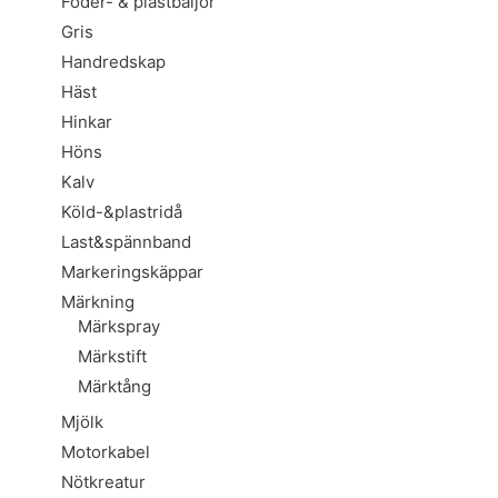
Foder- & plastbaljor
Gris
Handredskap
Häst
Hinkar
Höns
Kalv
Köld-&plastridå
Last&spännband
Markeringskäppar
Märkning
Märkspray
Märkstift
Märktång
Mjölk
Motorkabel
Nötkreatur