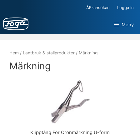
Hoppa
ÅF-ansökan
Logga in
till
innehåll
Meny
Hem
/
Lantbruk & stallprodukter
/ Märkning
Märkning
Klipptång För Öronmärkning U-form