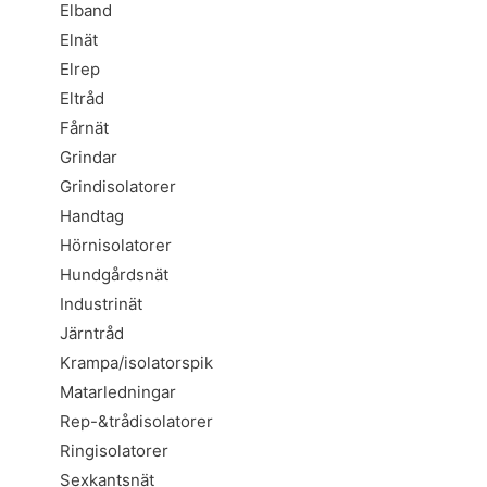
Elband
Elnät
Elrep
Eltråd
Fårnät
Grindar
Grindisolatorer
Handtag
Hörnisolatorer
Hundgårdsnät
Industrinät
Järntråd
Krampa/isolatorspik
Matarledningar
Rep-&trådisolatorer
Ringisolatorer
Sexkantsnät