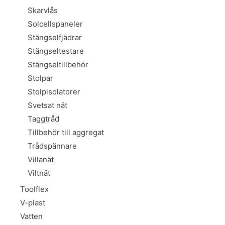
Skarvlås
Solcellspaneler
Stängselfjädrar
Stängseltestare
Stängseltillbehör
Stolpar
Stolpisolatorer
Svetsat nät
Taggtråd
Tillbehör till aggregat
Trådspännare
Villanät
Viltnät
Toolflex
V-plast
Vatten