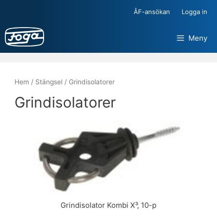
Hoppa
ÅF-ansökan
Logga in
till
innehåll
Meny
Hem
/
Stängsel
/ Grindisolatorer
Grindisolatorer
Grindisolator Kombi X³, 10-p