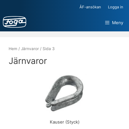
Hoppa
ÅF-ansökan
Logga in
till
innehåll
Meny
Hem
/
Järnvaror
/ Sida 3
Järnvaror
Kauser (Styck)