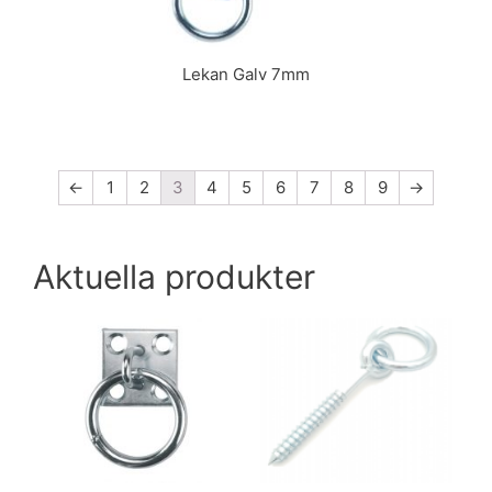
Lekan Galv 7mm
←
1
2
3
4
5
6
7
8
9
→
Aktuella produkter