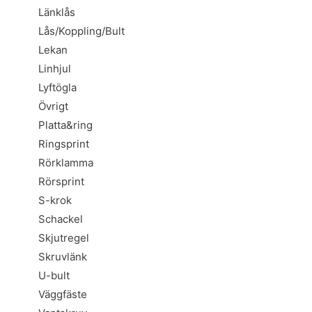
Länklås
Lås/Koppling/Bult
Lekan
Linhjul
Lyftögla
Övrigt
Platta&ring
Ringsprint
Rörklamma
Rörsprint
S-krok
Schackel
Skjutregel
Skruvlänk
U-bult
Väggfäste