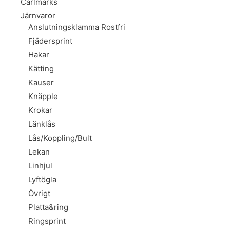
Carlmarks
Järnvaror
Anslutningsklamma Rostfri
Fjädersprint
Hakar
Kätting
Kauser
Knäpple
Krokar
Länklås
Lås/Koppling/Bult
Lekan
Linhjul
Lyftögla
Övrigt
Platta&ring
Ringsprint