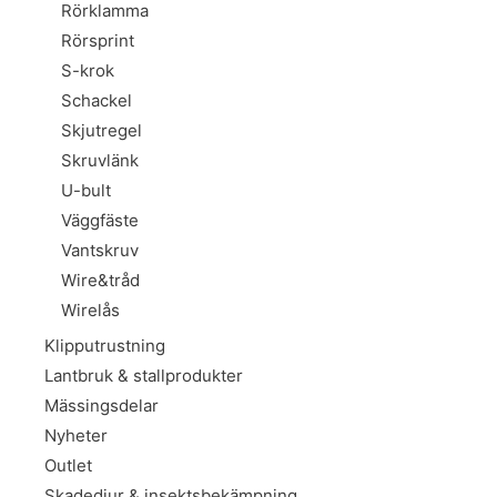
Rörklamma
Rörsprint
S-krok
Schackel
Skjutregel
Skruvlänk
U-bult
Väggfäste
Vantskruv
Wire&tråd
Wirelås
Klipputrustning
Lantbruk & stallprodukter
Mässingsdelar
Nyheter
Outlet
Skadedjur & insektsbekämpning