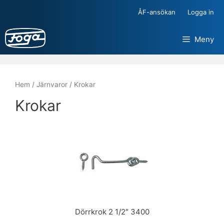
Hoppa
ÅF-ansökan
Logga in
till
innehåll
Meny
Hem
/
Järnvaror
/ Krokar
Krokar
Dörrkrok 2 1/2″ 3400