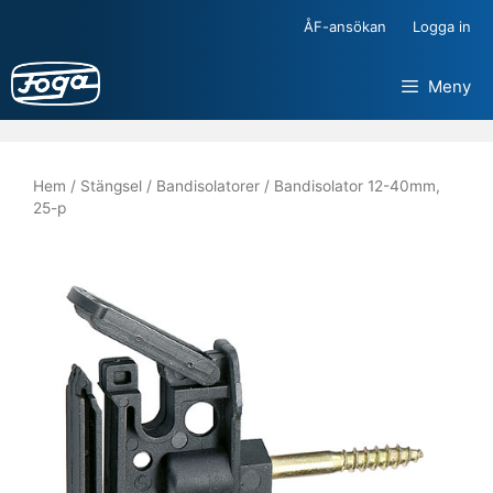
Hoppa
ÅF-ansökan
Logga in
till
innehåll
Meny
Hem
/
Stängsel
/
Bandisolatorer
/ Bandisolator 12-40mm,
25-p