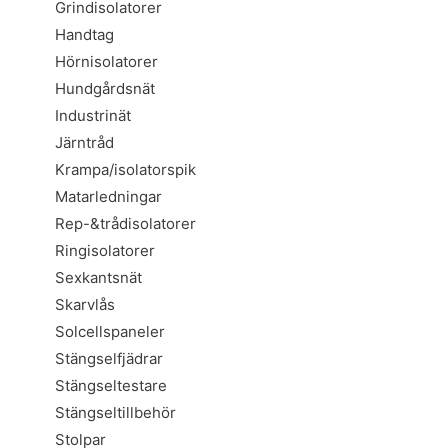
Grindisolatorer
Handtag
Hörnisolatorer
Hundgårdsnät
Industrinät
Järntråd
Krampa/isolatorspik
Matarledningar
Rep-&trådisolatorer
Ringisolatorer
Sexkantsnät
Skarvlås
Solcellspaneler
Stängselfjädrar
Stängseltestare
Stängseltillbehör
Stolpar