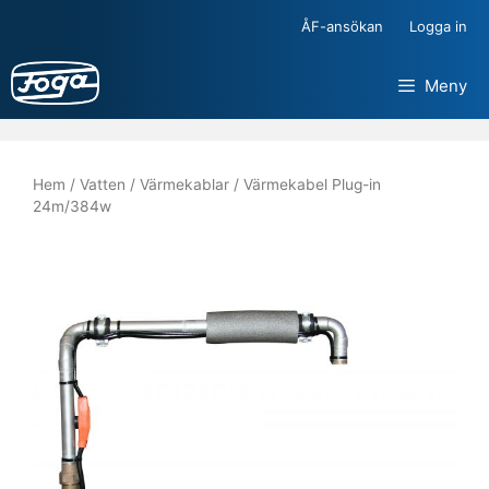
Hoppa
ÅF-ansökan
Logga in
till
innehåll
Meny
Hem
/
Vatten
/
Värmekablar
/ Värmekabel Plug-in
24m/384w