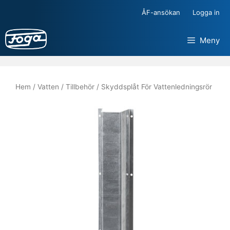
Hoppa
ÅF-ansökan
Logga in
till
innehåll
Meny
Hem
/
Vatten
/
Tillbehör
/ Skyddsplåt För Vattenledningsrör