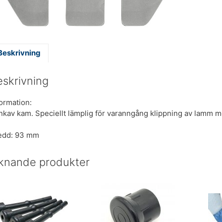
Beskrivning
eskrivning
formation:
nkav kam. Speciellt lämplig för varanngång klippning av lamm me
edd: 93 mm
iknande produkter