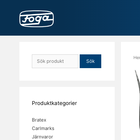
Hoppa
till
innehåll
Sök
He
efter:
Produktkategorier
Bratex
Carlmarks
Järnvaror