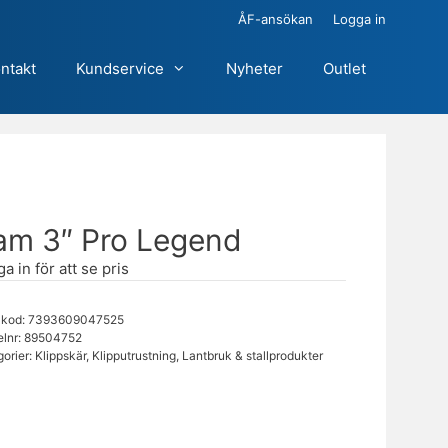
ÅF-ansökan
Logga in
ntakt
Kundservice
Nyheter
Outlet
am 3″ Pro Legend
a in för att se pris
kod: 7393609047525
elnr:
89504752
gorier:
Klippskär
,
Klipputrustning
,
Lantbruk & stallprodukter