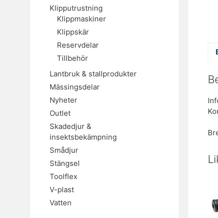
Klipputrustning
Klippmaskiner
Klippskär
Reservdelar
Tillbehör
Lantbruk & stallprodukter
B
Mässingsdelar
Nyheter
In
Ko
Outlet
Skadedjur &
Br
insektsbekämpning
Smådjur
L
Stängsel
Toolflex
V-plast
Vatten