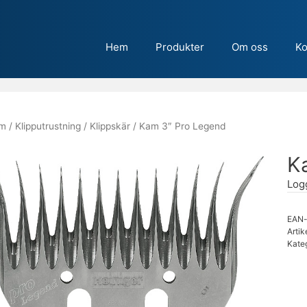
Hem
Produkter
Om oss
Ko
m
/
Klipputrustning
/
Klippskär
/ Kam 3″ Pro Legend
K
Logg
EAN-
Artik
Kate